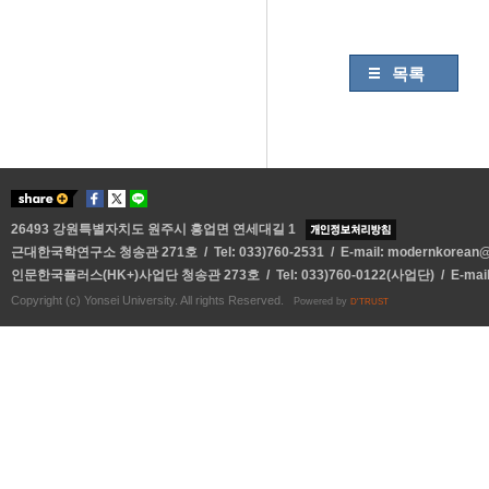
목록
26493 강원특별자치도 원주시 흥업면 연세대길 1
근대한국학연구소 청송관 271호 / Tel: 033)760-2531 / E-mail:
modernkorean@y
인문한국플러스(HK+)사업단 청송관 273호 / Tel: 033)760-0122(사업단) / E-mai
Copyright (c) Yonsei University. All rights Reserved.
Powered by
D'TRUST