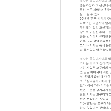
저자는 중앙아시아의 강
충돌과정과 그 선상에서
특히 본문 제6장과 7장
을 느낄 수 있다.
20년간 ‘중국 산악의 
자흐스탄 국경지역 탈라
무리해야 했던 고선지는
당으로 귀환한 후의 고
군을 방어하기 유리한 
이후 그의 정벌 흔적들
그러나 저자는 동서 문
터 동서양의 많은 학자
저자는 중앙아시아와 멀
역사는 고구려·신라·백
이런 사실은 고구려와 
인 온달 아버지에 대한 
서 ‘온달의 출신’에 대
또 『삼국유사』에서 충
였다. 이에 따라 기파
했던 모습을 상기시켜 
한편 저자는 고구려가 
했던 전략에서, 수나라 
기(韋雲起)는 고구려 대
하지 않았다는 것이다.