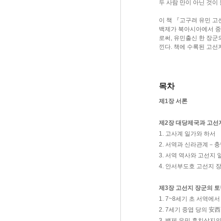
두 사람 만이 아닌 것이
이 책 『고구려 유민 고
백제가 북아시아에서 중
로써, 유민출신 한 장군
낀다. 책에 수록된 고
목차
제1장 서론
제2장 대당제국과 고선
1. 고사계 일가와 하서
2. 서역과 신라관계－
3. 서역 역사와 고선지
4. 안서부도호 고선지 
제3장 고선지 장군의 토
1. 7~8세기 초 서역
2. 7세기 중엽 당의 安
3. 백제 유민 흑치상지