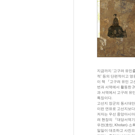
지금까지 ‘고구려 유민출
적’ 등의 단편적이고 영
이 책 『고구려 유민 고
번과 서역에서 활동한 2
과 서역에서 고구려 유민
특징이다.
고선지 장군의 동시대만
이런 연유로 고선지보다
저자는 우선 중앙아시아
려 현장의 『대당서역기』
우전(호탄, Khotan)
일일이 대조하고 사진으로