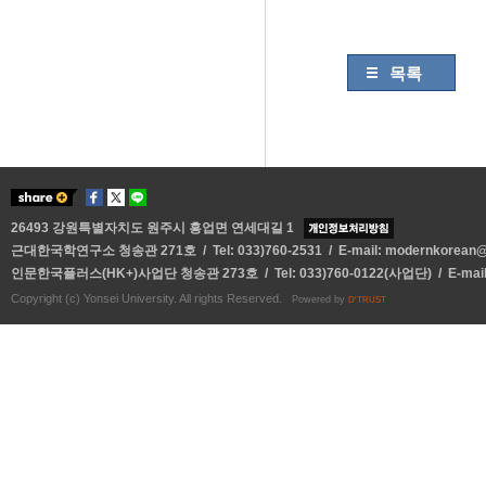
목록
26493 강원특별자치도 원주시 흥업면 연세대길 1
근대한국학연구소 청송관 271호 / Tel: 033)760-2531 / E-mail:
modernkorean@y
인문한국플러스(HK+)사업단 청송관 273호 / Tel: 033)760-0122(사업단) / E-mai
Copyright (c) Yonsei University. All rights Reserved.
Powered by
D'TRUST