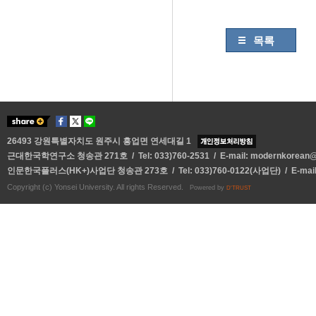
목록
26493 강원특별자치도 원주시 흥업면 연세대길 1
근대한국학연구소 청송관 271호 / Tel: 033)760-2531 / E-mail:
modernkorean@y
인문한국플러스(HK+)사업단 청송관 273호 / Tel: 033)760-0122(사업단) / E-mai
Copyright (c) Yonsei University. All rights Reserved.
Powered by
D'TRUST