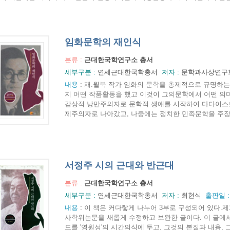
임화문학의 재인식
분류 :
근대한국학연구소 총서
세부구분 :
연세근대한국학총서
저자 :
문학과사상연구
내용
:
재.월북 작가 임화의 문학을 총제적으로 규명하는 
지 어떤 작품활동을 했고 이것이 그의문학에서 어떤 의
감상적 낭만주의자로 문학적 생애를 시작하여 다다이스
제주의자로 나아갔고, 나중에는 정치한 민족문학을 주장한 
서정주 시의 근대와 반근대
분류 :
근대한국학연구소 총서
세부구분 :
연세근대한국학총서
저자 :
최현식
출판일 
내용
:
이 책은 커다랗게 나누어 3부로 구성되어 있다.제
사학위논문을 새롭게 수정하고 보완한 글이다. 이 글에
드를 '영원성'의 시간의식에 두고, 그것의 본질과 내용, 