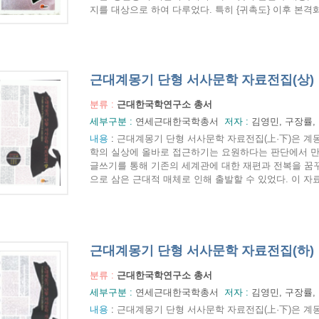
지를 대상으로 하여 다루었다. 특히 {귀촉도} 이후 본격화되
근대계몽기 단형 서사문학 자료전집(상)
분류 :
근대한국학연구소 총서
세부구분 :
연세근대한국학총서
저자 :
김영민, 구장률,
내용
:
근대계몽기 단형 서사문학 자료전집(上·下)은 
학의 실상에 올바로 접근하기는 요원하다는 판단에서 
글쓰기를 통해 기존의 세계관에 대한 재편과 전복을 꿈
으로 삼은 근대적 매체로 인해 출발할 수 있었다. 이 자료
근대계몽기 단형 서사문학 자료전집(하)
분류 :
근대한국학연구소 총서
세부구분 :
연세근대한국학총서
저자 :
김영민, 구장률,
내용
:
근대계몽기 단형 서사문학 자료전집(上·下)은 