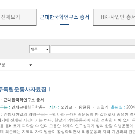
전체보기
근대한국학연구소 총서
HK+사업단 총
주독립운동사자료집Ⅰ
 :
근대한국학연구소 총서
구분 :
연세근대한국학총서
저자 :
오영교 ・ 왕현종 ・ 심철기
출판일 :
200
:
간행사한말의 의병운동은 우리나라 근대민족운동의 한 갈래로서 중요한 역사적
시기에 전개된 사건이기는 하나, 한말의 의병운동사에 대한 정확한 이해 없이
을 올바르게 파악할 수 없다.그동안 학계의 연구성과가 쌓여 한말 의병운동에 
데 최근에는 지역의 자료 발굴이 활성화되면서 의병운동과 지역 기반과의 관련성이