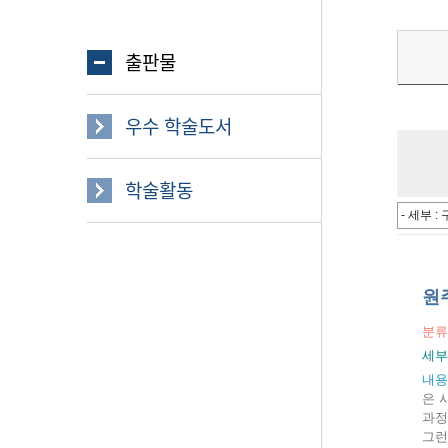
출판물
우수 학술도서
학술활동
원
분류
세부
내용
은 
과정
그런