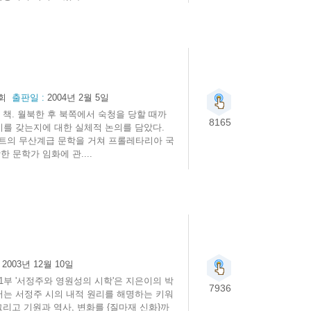
회
출판일 :
2004년 2월 5일
책. 월북한 후 북쪽에서 숙청을 당할 때까
8165
미를 갖는지에 대한 실체적 논의를 담았다.
트의 무산계급 문학을 거쳐 프롤레타리아 국
문학가 임화에 관....
:
2003년 12월 10일
1부 '서정주와 영원성의 시학'은 지은이의 박
7936
서는 서정주 시의 내적 원리를 해명하는 키워
그리고 기원과 역사, 변화를 {질마재 신화}까