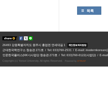
목록
26493 강원특별자치도 원주시 흥업면 연세대길 1
근대한국학연구소 청송관 271호 / Tel: 033)760-2531 / E-mail:
modernkorean@y
인문한국플러스(HK+)사업단 청송관 273호 / Tel: 033)760-0122(사업단) / E-mai
Copyright (c) Yonsei University. All rights Reserved.
Powered by
D'TRUST