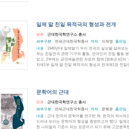
일제 말 친일 목적극의 형성과 전개
분류 :
근대한국학연구소 총서
세부구분 :
연세근대한국학총서
저자 :
이재명
출판일 
내용
:
1940년대 일제말기 우리 연극의 실상을 살펴보는
부는 친일연극 관련 기구와 활동, 연극인의 친일 활동 분
있고, 2부에는 공연예술관련 자료와 함께 [영화순보]의 
차제1부 일제 말 친일 목적극의 형성과 전개제1장 친일연극
문학어의 근대
분류 :
근대한국학연구소 총서
세부구분 :
연세근대한국학총서
저자 :
문혜윤
출판일 
내용
:
근대 한국의 문학어를 연구한 책. 한국의 역사적
드러내 보이는 문학어의 형성을 증명하고자 했다. 일제강점
한 나라말의 기준이 되는 표준어가 되기 위해 고군분투했