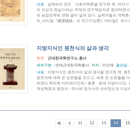
내용
:
실학파의 정치ㆍ사회개혁론을 연구한 책. 저자가 지
의 이상과 현실'이라는 주제의 연구책임자로 참여하면서
의 농업정책에 관한 글이 실려 있다. 실학자들의 개혁론
차_머리말『磻溪隨錄』의 국가구상론1. 머리말2. 국가구상론
지방지식인 원천식의 삶과 생각
분류 :
근대한국학연구소 총서
세부구분 :
연세근대한국학총서
저자 :
이인재
출판일 
내용
:
지방지식인 원천석의 삶과 생각을 연구한 책. 원
원천석에 대해 쓴 논문들을 모으고, 새로 쓴 논문들을 더
하였다.목차책 머리에이인재 / 총론 : 중세 지방지식인,
역성혁명과 원천석 - 역사에 있어서의 선비정신과 지성의 역
11
12
13
14
15