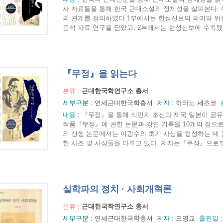
사 자료들을 통해 한국 근대소설의 정체성을 살펴본다.
의 관계를 정리하였다.1부에서는 한성신보의 의미와 위상
문학 자료 연구를 담았고, 2부에서는 한성신보에 수록됐던
『무정』을 읽는다
분류 :
근대한국학연구소 총서
세부구분 :
연세근대한국학총서
저자 :
하타노 세츠코
내용
:
『무정』을 통해 식민지 조선과 제국 일본이 공유
작품『무정』에 관한 논문과 강연 기록을 10개의 장으
의 선행 논문에서는 이광수의 초기 사상을 형성하는 데 
한 사조 및 사상들을 다루고 있다. 저자는『무정』으로부터
실학파의 정치 · 사회개혁론
분류 :
근대한국학연구소 총서
세부구분 :
연세근대한국학총서
저자 :
오영교
출판일 