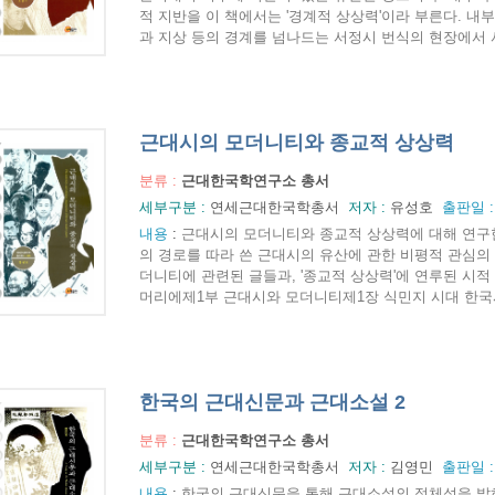
적 지반을 이 책에서는 '경계적 상상력'이라 부른다. 내부
과 지상 등의 경계를 넘나드는 서정시 번식의 현장에서 서
근대시의 모더니티와 종교적 상상력
분류 :
근대한국학연구소 총서
세부구분 :
연세근대한국학총서
저자 :
유성호
출판일 
내용
:
근대시의 모더니티와 종교적 상상력에 대해 연구한
의 경로를 따라 쓴 근대시의 유산에 관한 비평적 관심의
더니티에 관련된 글들과, '종교적 상상력'에 연루된 시적
머리에제1부 근대시와 모더니티제1장 식민지 시대 한국시의 
한국의 근대신문과 근대소설 2
분류 :
근대한국학연구소 총서
세부구분 :
연세근대한국학총서
저자 :
김영민
출판일 
내용
:
한국의 근대신문을 통해 근대소설의 정체성을 밝