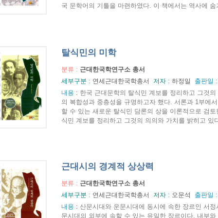
국 문학어의 기틀을 마련하였다. 이 책에서는 역사에 숨겨
탈식민의 미학
분류 :
근대한국학연구소 총서
세부구분 :
연세근대한국학총서
저자 :
하정일
출판일 
내용
:
한국 근대문학의 탈식민 계보를 정리하고 그것의 
의 복합성과 중층성을 규명하고자 했다. 서론과 1부에
할 수 있는 새로운 탈식민 담론의 상을 이론적으로 검토
식민 계보를 정리하고 그것의 의의와 가치를 밝히고 있다.
근대시의 경계적 상상력
분류 :
근대한국학연구소 총서
세부구분 :
연세근대한국학총서
저자 :
오문석
출판일 
내용
:
산문시대와 운문시대에 동시에 속한 장르인 서정
문시대의 외부에 속할 수 있는 유일한 장르이다. 내부와