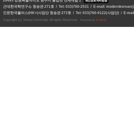
26493 강원특별자치도 원주시 흥업면 연세대길 1
근대한국학연구소 청송관 271호 / Tel: 033)760-2531 / E-mail:
modernkorean@y
인문한국플러스(HK+)사업단 청송관 273호 / Tel: 033)760-0122(사업단) / E-mai
Copyright (c) Yonsei University. All rights Reserved.
Powered by
D'TRUST