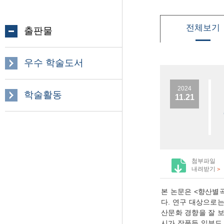
전체보기
출판물
우수 학술도서
2024
학술활동
11.21
첨부파일
내려받기
>
본 논문은 <향산별
다. 연구 대상으로
산문화 경향을 잘 
시가 작품들 일부도