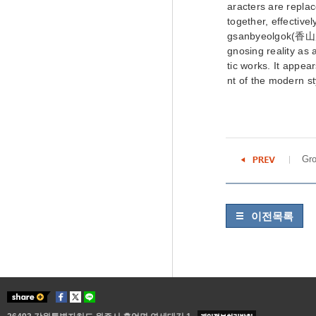
aracters are replac
together, effective
gsanbyeolgok(香山別曲)
gnosing reality as
tic works. It appe
nt of the modern st
Gro
이전목록