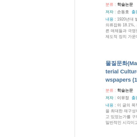
분류 :
학술논문
저자 :
손동호
출
내용
:
1920년대
의류잡화 18.1%
른 매체들과 극명
제도적 장치 가운데
물질문화(Mate
terial Cult
wspapers (1
분류 :
학술논문
저자 :
이유정
출
내용
:
이 글의 목
을 최대한 재구성하
고 있었는가를 구
일반적인 시각이고,