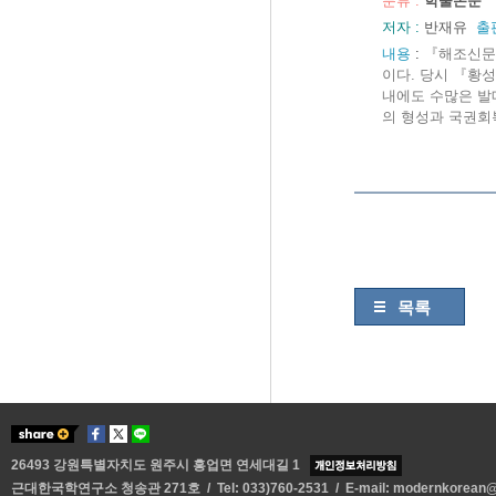
분류 :
학술논문
저자 :
반재유
출
내용
:
『해조신문』
이다. 당시 『황
내에도 수많은 발
의 형성과 국권회
목록
26493 강원특별자치도 원주시 흥업면 연세대길 1
근대한국학연구소 청송관 271호 / Tel: 033)760-2531 / E-mail:
modernkorean@y