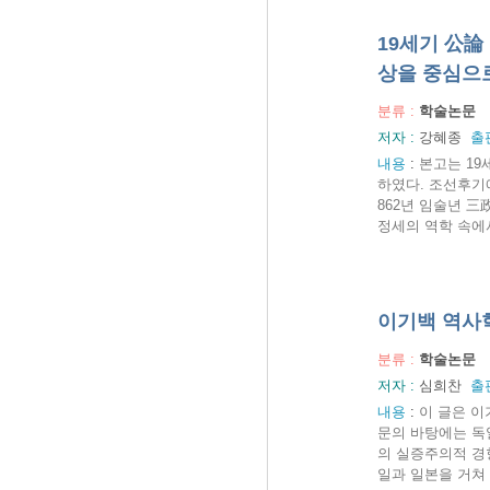
19세기 公論
상을 중심으로
분류 :
학술논문
저자 :
강혜종
출
내용
:
본고는 19
하였다. 조선후기
862년 임술년 三
정세의 역학 속에서
이기백 역사학
분류 :
학술논문
저자 :
심희찬
출
내용
:
이 글은 이
문의 바탕에는 독
의 실증주의적 경
일과 일본을 거쳐