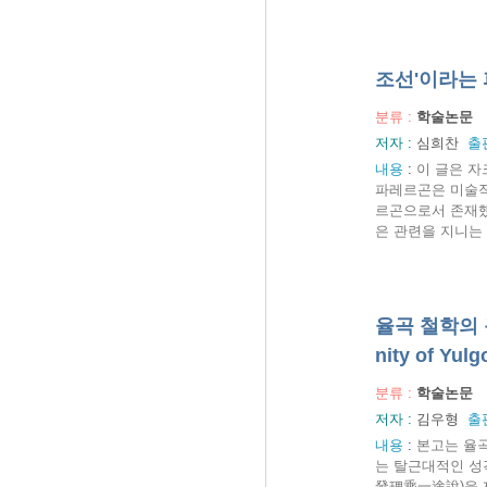
조선'이라는
분류 :
학술논문
저자 :
심희찬
출
내용
:
이 글은 자
파레르곤은 미술작
르곤으로서 존재했
은 관련을 지니는 
율곡 철학의 근
nity of Yul
분류 :
학술논문
저자 :
김우형
출
내용
:
본고는 율곡
는 탈근대적인 성
發理乘一途說)을 