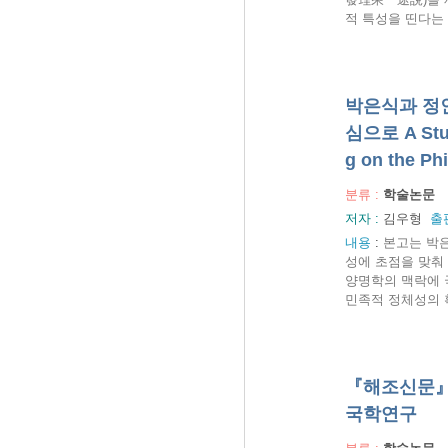
적 특성을 띤다는 
박은식과 정인
심으로 A Study
g on the Ph
분류 :
학술논문
저자 :
김우형
출
내용
:
본고는 박은
성에 초점을 맞춰
양명학의 맥락에 
민족적 정체성의 
『해조신문』의 「
국학연구