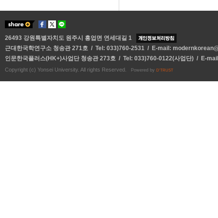
26493 강원특별자치도 원주시 흥업면 연세대길 1
근대한국학연구소 청송관 271호 / Tel: 033)760-2531 / E-mail:
modernkorean@y
인문한국플러스(HK+)사업단 청송관 273호 / Tel: 033)760-0122(사업단) / E-mai
Copyright (c) Yonsei University. All rights Reserved.
Powered by
D'TRUST