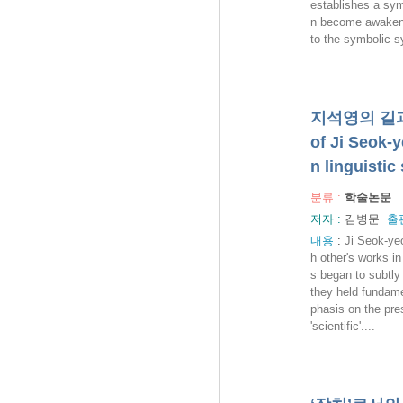
establishes a sym
n become awakene
to the symbolic s
지석영의 길과 
of Ji Seok-
n linguistic
분류 :
학술논문
저자 :
김병문
출
내용
:
Ji Seok-yeo
h other's works in
s began to subtly
they held fundame
phasis on the pre
'scientific'....