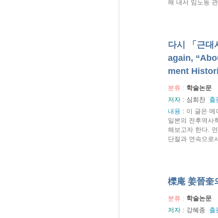
해 내서 임노동 관
다시 「근대사
again, “Abo
ment Histor
분류 :
학술논문
저자 :
심희찬
출
내용
:
이 글은 메
일본의 전후역사학
해보고자 한다. 
단절과 연속으로서
櫟庵 姜晉奎의 奏
분류 :
학술논문
저자 :
강혜종
출