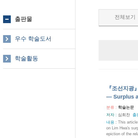
전체보기
출판물
우수 학술도서
학술활동
『조선지광』의 
— Surplus 
분류 :
학술논문
저자 :
심희찬
출
내용
:
This artic
on Lim Hwa's surp
epiction of the r