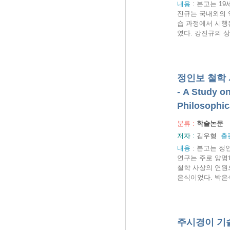
내용
:
본고는 19
진규는 국내외의 
습 과정에서 시행
였다. 강진규의 상
정인보 철학 
- A Study o
Philosophic
분류 :
학술논문
저자 :
김우형
출
내용
:
본고는 정인
연구는 주로 양명
철학 사상의 연원
은식이었다. 박은
주시경이 기술한