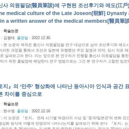
신사 의원필담(醫員筆談)에 구현된 조선후기와 에도(江戶)시대
the medical culture of the Late Joseon[朝鮮] Dynast
 in a written answer of the medical members[醫員筆談]
 :
학술논문
 :
김형태
출판일 :
2022.12.30.
:
본 논문의 목적은 통신사 의원필담을 연구 대상으로 삼아 조선후기와 에도시
 이러한 과정을 통해서 조선과 일본에 유행했던 주요 질병과 의약, 당시 의료 
로 살펴보고자 한다. 이는 앞으로 본 연구자가 진행할 통신사 의원필담을 통한 
하기 위한 출발점에 해당한다.연구 방법으로는 그간 본 연구자가 고찰한 임진왜란
토지』의 ‘만주’ 형상화에 나타난 동아시아 인식과 공간 
른 차이를 중심으로
 :
학술논문
 :
한수영
출판일 :
2022.12.16
:
이 논문은 『토지』 연재 시기별 박경리의 사상 및 ‘중국/일본관’의 변화 요
 형상화 방식에 어떻게 반영되어 나타나는지를 살펴보기 위해 쓴다. 『토지』는 19
 끝으로 총 26년이라는 긴 세월 동안 창작된 대하소설이다. 작가가 20년이 넘