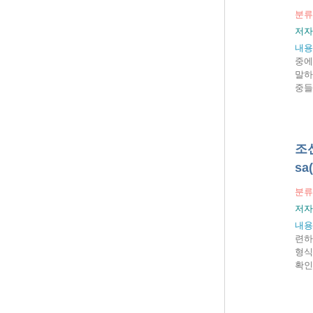
분류
저자
내용
중에
말하
중들
조선
sa
분류
저자
내용
련하
형식
확인