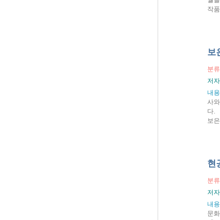
작품
보
분류
저자
내용
사와
다.
보은
현
분류
저자
내용
문화