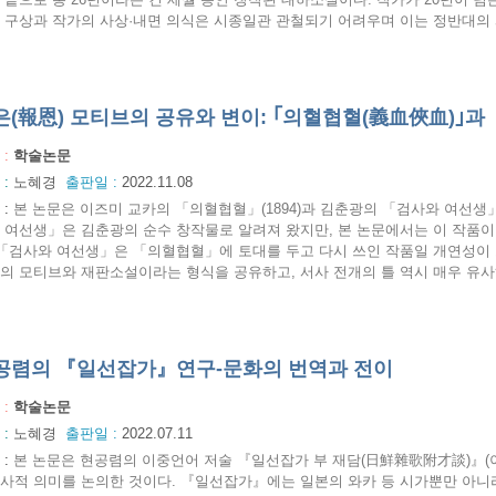
 구상과 작가의 사상·내면 의식은 시종일관 관철되기 어려우며 이는 정반대의 사
은(報恩) 모티브의 공유와 변이: ｢의혈협혈(義血俠血)｣과
 :
학술논문
 :
노혜경
출판일 :
2022.11.08
:
본 논문은 이즈미 교카의 「의혈협혈」(1894)과 김춘광의 「검사와 여선생」(
 여선생」은 김춘광의 순수 창작물로 알려져 왔지만, 본 논문에서는 이 작품
 「검사와 여선생」은 「의혈협혈」에 토대를 두고 다시 쓰인 작품일 개연성이
의 모티브와 재판소설이라는 형식을 공유하고, 서사 전개의 틀 역시 매우 유사하다
공렴의 『일선잡가』연구-문화의 번역과 전이
 :
학술논문
 :
노혜경
출판일 :
2022.07.11
:
본 논문은 현공렴의 이중언어 저술 『일선잡가 부 재담(日鮮雜歌附才談)』(
사적 의미를 논의한 것이다. 『일선잡가』에는 일본의 와카 등 시가뿐만 아니라