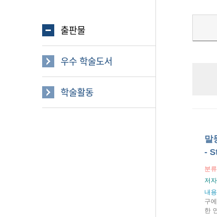
출판물
우수 학술도서
학술활동
말뭉
- S
분류
저자
내용
구에
한 