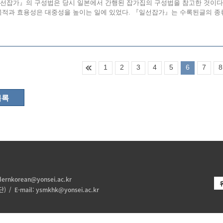
선잡가』의 구성법은 당시 일본에서 간행된 잡가집의 구성법을 참고한 것이다
목적과 효용성은 대중성을 높이는 일에 있었다. 『일선잡가』는 수록된글의 종류에
1
2
3
4
5
6
7
8
목록
ernkorean@yonsei.ac.kr
 / E-mail:
ysmkhk@yonsei.ac.kr