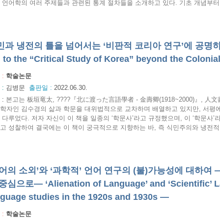
 언어학의 여러 주제들과 관련된 통계 절차들을 소개하고 있다. 기초 개념부터 
과 냉전의 틀을 넘어서는 ‘비판적 코리아 연구’에 공명하며 :
g to the “Critical Study of Korea” beyond the Colon
 :
학술논문
 :
김병문
출판일 :
2022.06.30.
:
본고는 板垣竜太, ????『北に渡った言語學者 - 金壽卿(1918~2000)』, 人文
학자인 김수경의 삶과 학문을 대위법적으로 교차하며 배열하고 있지만, 서평에
 다루었다. 저자 자신이 이 책을 일종의 ‘학문사’라고 규정했으며, 이 ‘학문사’
고 성찰하여 결국에는 이 책이 궁극적으로 지향하는 바, 즉 식민주의와 냉전적 사고
언어의 소외’와 ‘과학적’ 언어 연구의 (불)가능성에 대하여 —
중심으로— ‘Alienation of Language’ and ‘Scientific’
nguage studies in the 1920s and 1930s —
 :
학술논문