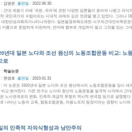
 :
김병문
출판일 :
2022.06.30.
:
근대 계몽기 이래 ‘국문, 국어’에 관한 다양한 담론들이 쏟아져 나왔고 의
적 국민국가의 수립이라는 시대적 과제와 깊은 연관을 맺고 있었다. 그러나 19
 대한반성과회의가나타나게된다. 일본을경유해도래한 서구의근대언어학은운동적
의 이름으로 준엄하게 비판하며, 언어에 함부로 개입하지 말고 그것을 있는 그대로의
920년대 일본 노다와 조선 원산의 노동조합운동 비교: 노
으로
 :
학술논문
 :
현명호
출판일 :
2023.01.31
:
이 논문은 1920년대 일본 노다와 조선 원산에서의 노동조합운동을 당시 
 비교·분석한다. 기존 연구는 노다와 원산의 노동운동을 일국적 시각에서 근
운 노사관계로의 변화, 민족적·계급적 투쟁의 역사적 변곡점 등으로 설명했다
로 나타난 노동자 교육, 협동조합운동, 어용노조의 등장이라는 경향이 노다와 원
일의 민족적 자의식형성과 낭만주의