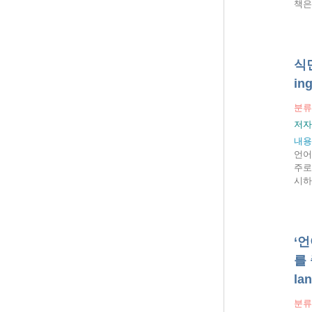
책은
식민
in
분류
저자
내용
언어
주로
시하
‘
를 
la
분류