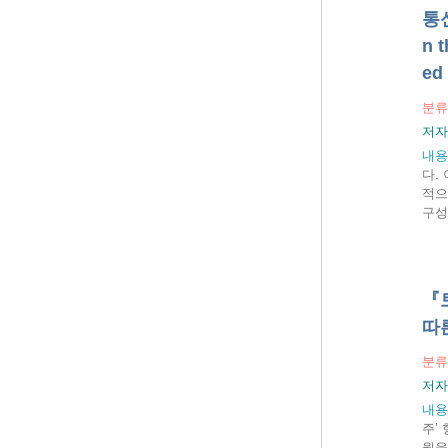
통
n 
ed
분류
저자
내용
다.
적으
구성
『
따
분류
저자
내용
주’
월을