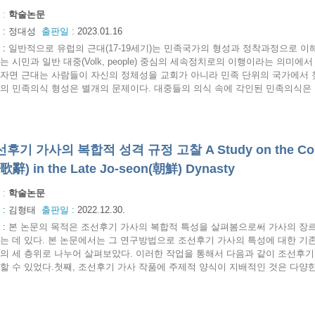
 :
학술논문
 :
정대성
출판일 :
2023.01.16
:
일반적으로 유럽의 근대(17-19세기)는 민족국가의 형성과 정착과정으로 이
는 시민과 일반 대중(Volk, people) 중심의 세속정치로의 이행이라는 의미
자면 근대는 사람들이 자신의 정체성을 교회가 아니라 민족 단위의 국가에서 
의 민족의식 형성은 별개의 문제이다. 대중들의 의식 속에 각인된 민족의식은 탈
후기 가사의 복합적 성격 규정 고찰 A Study on the Complex
(歌辭) in the Late Jo-seon(朝鮮) Dynasty
 :
학술논문
 :
김형태
출판일 :
2022.12.30.
:
본 논문의 목적은 조선후기 가사의 복합적 특성을 살펴봄으로써 가사의 장르
는 데 있다. 본 논문에서는 그 연구방법으로 조선후기 가사의 특성에 대한 기존
의 세 층위로 나누어 살펴보았다. 이러한 작업을 통해서 다음과 같이 조선후
할 수 있었다.첫째, 조선후기 가사 작품에 주제적 양식이 지배적인 것은 다양한 