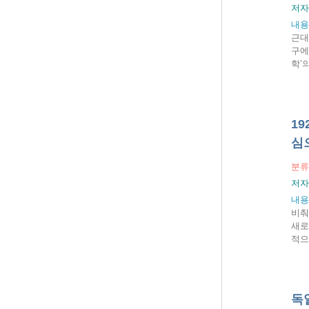
저자
내용
근대
구에
학’
1
심
분류
저자
내용
비춰
새로
적으
독