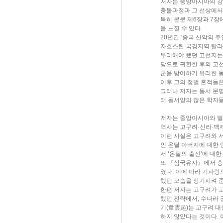
저자는 중앙아시아의 강
충돌과정과 그 선상에서
특히 본문 제6장과 7장
을 느낄 수 있다.
20년간 ‘중국 산악의 
자흐스탄 국경지역 탈라
무리해야 했던 고선지는
당으로 귀환한 후의 고
군을 방어하기 유리한 
이후 그의 정벌 흔적들
그러나 저자는 동서 문
터 동서양의 많은 학자
저자는 중앙아시아와 멀
역사는 고구려·신라·백
이런 사실은 고구려와 
인 온달 아버지에 대한 
서 ‘온달의 출신’에 대
또 『삼국유사』에서 충
였다. 이에 따라 기파
했던 모습을 상기시켜 
한편 저자는 고구려가 
했던 전략에서, 수나라 
기(韋雲起)는 고구려 대
하지 않았다는 것이다.