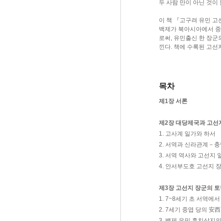
두 사람 만이 아닌 것이
이 책 『고구려 유민 고
백제가 북아시아에서 중
로써, 유민출신 한 장군
낀다. 책에 수록된 고
목차
제1장 서론
제2장 대당제국과 고선
1. 고사계 일가와 하서
2. 서역과 신라관계－
3. 서역 역사와 고선지
4. 안서부도호 고선지 
제3장 고선지 장군의 토
1. 7~8세기 초 서역
2. 7세기 중엽 당의 安
3. 백제 유민 흑치상지