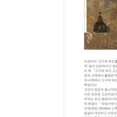
지금까지 ‘고구려 유민출
적’ 등의 단편적이고 영
이 책 『고구려 유민 고
번과 서역에서 활동한 2
과 서역에서 고구려 유민
특징이다.
고선지 장군의 동시대만
이런 연유로 고선지보다
저자는 우선 중앙아시아
려 현장의 『대당서역기』
우전(호탄, Khotan)
일일이 대조하고 사진으로