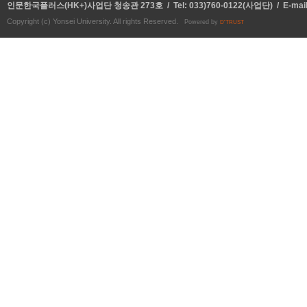
인문한국플러스(HK+)사업단 청송관 273호 / Tel: 033)760-0122(사업단) / E-mai
Copyright (c) Yonsei University. All rights Reserved.
Powered by
D'TRUST