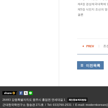
제4장 경성제국대학에 
제5장 식민지 조선의 영문
결론
조
이전목록
26493 강원특별자치도 원주시 흥업면 연세대길 1
근대한국학연구소 청송관 271호 / Tel: 033)760-2531 / E-mail:
modernkorean@y