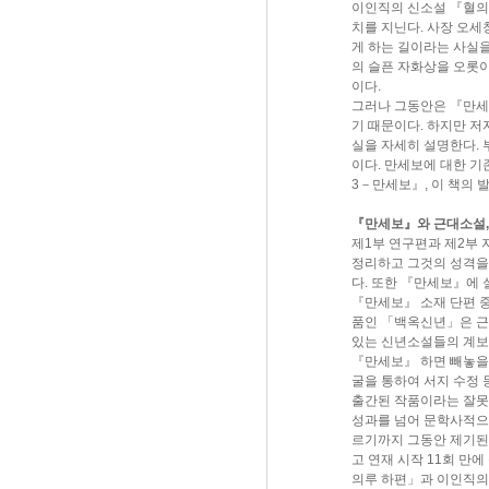
이인직의 신소설 『혈의 
치를 지닌다. 사장 오
게 하는 길이라는 사실을
의 슬픈 자화상을 오롯
이다.
그러나 그동안은 『만세
기 때문이다. 하지만 
실을 자세히 설명한다.
이다. 만세보에 대한 
3－만세보』, 이 책의 
『만세보』와 근대소설,
제1부 연구편과 제2부
정리하고 그것의 성격을
다. 또한 『만세보』에 
『만세보』 소재 단편 
품인 「백옥신년」은 근
있는 신년소설들의 계보
『만세보』 하면 빼놓을 
굴을 통하여 서지 수정
출간된 작품이라는 잘못된
성과를 넘어 문학사적으
르기까지 그동안 제기된
고 연재 시작 11회 만
의루 하편」과 이인직의 