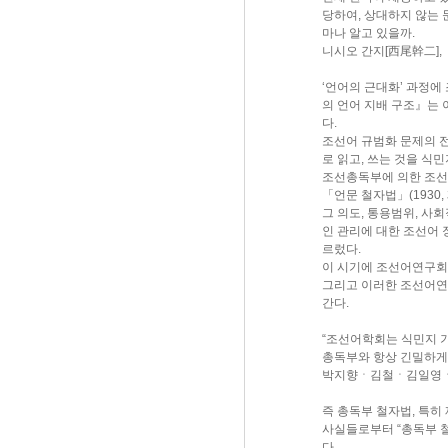
당하여, 상대하지 않는 
마나 알고 있을까.
니시오 간지[西尾幹二], 
‘언어의 근대화’ 과정에
의 언어 지배 구조』는
다.
조선어 규범화 문제의 
로 읽고, 쓰는 것을 식
조선총독부에 의한 조선어
「언문 철자법」(1930
그 의도, 통용범위, 사
인 관리에 대한 조선어 
르렀다.
이 시기에 조선어연구회는
그리고 이러한 조선어연
간다.
“조선어학회는 식민지 
총독부와 항상 긴밀하게
박지향ㆍ김철ㆍ김일영ㆍ이영
즉 총독부 철자법, 특히
사실들로부터 “총독부 철
다.