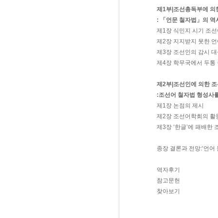
제1부|조선총독부에 의
: 「언문 철자법」의 역
제1장 식민지 시기 조
제2장 지지받지 못한 언
제3장 조선인의 감시 대
제4장 학무국에서 두통 
제2부|조선인에 의한 
:조선어 철자법 형성사
제1장 논점의 제시
제2장 조선어학회의 활
제3장 ‘한글’에 패배
종장 결론과 전망:‘언어
역자후기
참고문헌
찾아보기