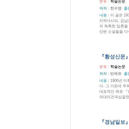
분류 :
학술논문
저자 :
한수영
출
내용
:
이 글은 1
지하다시피, 김남
의 독특한 입론을
단편 소설들을 다수
『황성신문』
분류 :
학술논문
저자 :
반재유
출
내용
:
1900년 
다. 그 가운데 
대표적인 예로 『
의대리건국삼걸전」
『경남일보』