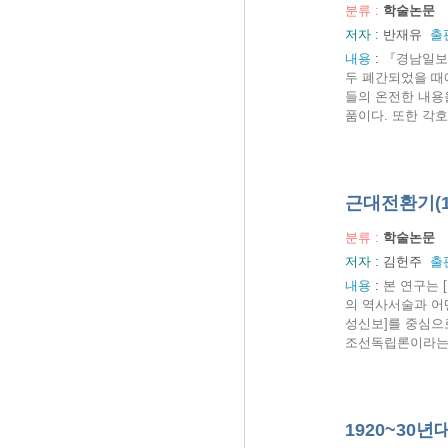
분류 :
학술논문
저자 :
반재유
출
내용
:
『경남일보
두 폐간되었을 때
들의 온전한 내용
품이다. 또한 각
근대전환기(1
분류 :
학술논문
저자 :
김헌주
출
내용
:
본 연구는 
의 역사서술과 어
성신보]를 중심으
조선독립론이라는 일
1920~30