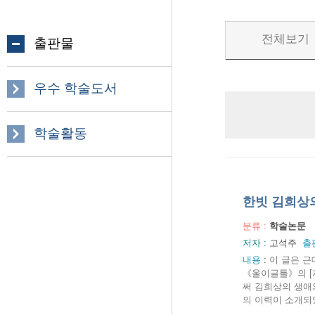
전체보기
출판물
우수 학술도서
학술활동
한빗 김희상
분류 :
학술논문
저자 :
고석주
출
내용
:
이 글은 근
《울이글틀》의 [
써 김희상의 생애
의 이력이 소개되었