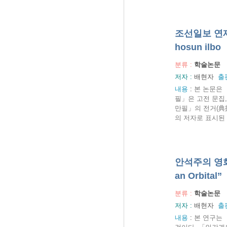
조선일보 연재 <
hosun ilbo
분류 :
학술논문
저자 :
배현자
출
내용
:
본 논문은 
필」은 고전 문집
만필」의 전거(典
의 저자로 표시된 
안석주의 영화소설
an Orbital”
분류 :
학술논문
저자 :
배현자
출
내용
:
본 연구는 