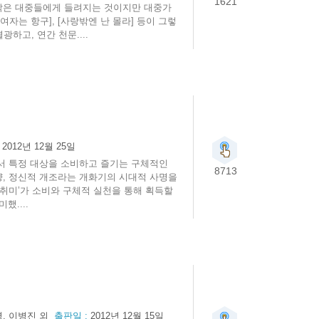
1621
음악은 대중들에게 들려지는 것이지만 대중가
자는 항구], [사랑밖엔 난 몰라] 등이 그렇
하고, 연간 천문....
:
2012년 12월 25일
면서 특정 대상을 소비하고 즐기는 구체적인
8713
교양, 정신적 개조라는 개화기의 시대적 사명을
‘취미’가 소비와 구체적 실천을 통해 획득할
했....
, 이병진 외
출판일 :
2012년 12월 15일