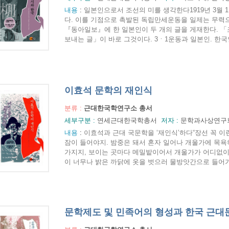
내용
:
일본인으로서 조선의 미를 생각한다1919년 3월
다. 이를 기점으로 촉발된 독립만세운동을 일제는 무력으
『동아일보』에 한 일본인이 두 개의 글을 게재한다. 
보내는 글」이 바로 그것이다. 3ㆍ1운동과 일본인. 한국인이
이효석 문학의 재인식
분류 :
근대한국학연구소 총서
세부구분 :
연세근대한국학총서
저자 :
문학과사상연구
내용
:
이효석과 근대 국문학을 ‘재인식’하다“장선 꼭 이
잠이 들어야지. 밤중은 돼서 혼자 일어나 개울가에 목욕
가지지, 보이는 곳마다 메밀밭이어서 개울가가 어디없이 
이 너무나 밝은 까닭에 옷을 벗으러 물방앗간으로 들어가지
문학제도 및 민족어의 형성과 한국 근대