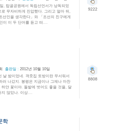
 1일, 탑골공원에서 독립선언서가 낭독되었
9222
로 무자비하게 진압했다. 그리고 얼마 뒤,
「조선인을 생각한다」와 「조선의 친구에게
 이 두 단어를 듣고 떠....
회
출판일 :
2012년 10월 10일
런 날 밤이었네. 객줏집 토방이란 무서워서
8808
하러 나갔지. 봉평은 지금이나 그제나 마찬
하얀 꽃이야. 돌밭에 벗어도 좋을 것을, 달
 않았나. 이상....
문학