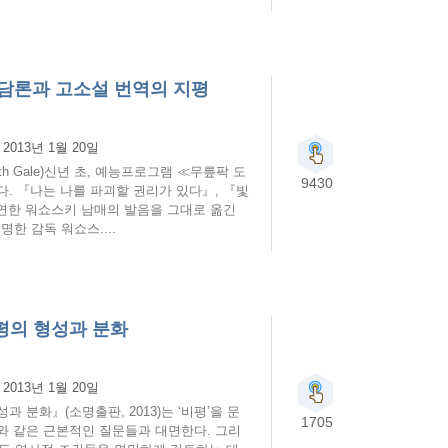
 담론과 고소설 번역의 지평
:
2013년 1월 20일
rth Gale)신년 초, 예능프로그램 ≪무릎팍 도
9430
. 『나는 나를 파괴할 권리가 있다』, 『빛
 출연한 워쇼스키 남매의 발음을 그대로 옮긴
한 감독 워쇼스....
평의 형성과 분화
:
2013년 1월 20일
분화』(소명출판, 2013)는 ‘비평’을 문
1705
와 같은 근본적인 질문들과 대면한다. 그리