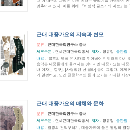
고 이 대면의 과정은 ‘비평’이라는 글쓰기를 탄생하게 
맞추어져 있다. 이를 위해 『비평적 글쓰기의 계보』는 190
근대 대중가요의 지속과 변모
분류 :
근대한국학연구소 총서
세부구분 :
연세근대한국학총서
저자 :
장유정
출판일 
내용
:
‘불후의 명곡’은 시대를 뛰어넘어 언제라도 다시 
음악은 대중들에게 들려지는 것이지만 대중가요는 대중들
배 여자는 항구], [사랑밖엔 난 몰라] 등이 그렇다. 이
가 열광하고, 연간 천문학적인 돈이 오가는 거대한 시장이 
근대 대중가요의 매체와 문화
분류 :
근대한국학연구소 총서
세부구분 :
연세근대한국학총서
저자 :
장유정
출판일 
내용
:
열광의 천덕꾸러기, 대중가요에 쏟은 열정의 결정