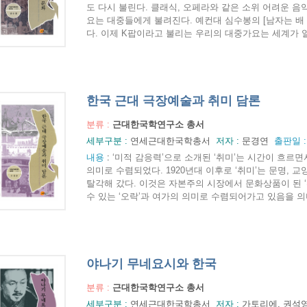
도 다시 불린다. 클래식, 오페라와 같은 소위 어려운 
요는 대중들에게 불려진다. 예컨대 심수봉의 [남자는 배 여
다. 이제 K팝이라고 불리는 우리의 대중가요는 세계가 열광
한국 근대 극장예술과 취미 담론
분류 :
근대한국학연구소 총서
세부구분 :
연세근대한국학총서
저자 :
문경연
출판일 
내용
:
‘미적 감응력’으로 소개된 ‘취미’는 시간이 흐르
의미로 수렴되었다. 1920년대 이후로 ‘취미’는 문명, 
탈각해 갔다. 이것은 자본주의 시장에서 문화상품이 된 
수 있는 ‘오락’과 여가의 의미로 수렴되어가고 있음을 의미
야나기 무네요시와 한국
분류 :
근대한국학연구소 총서
세부구분 :
연세근대한국학총서
저자 :
가토리에, 권석영