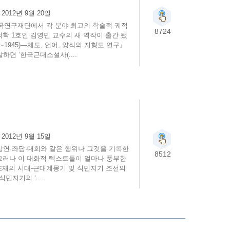
:
2012년 9월 20일
한국연구재단에서 각 분야 최고의 학술적 궤적
8724
학 1호인 김영민 교수의 새 역작이 출간 됐
∼1945)―제도, 언어, 양식의 지형도 연구』
하면 ‘한국근대소설사(....
:
2012년 9월 15일
강연·좌담·대회와 같은 행위나 그것을 기록한
8512
그러나 이 대화적 텍스트들이 얼마나 풍부한
在재의 시대-근대계몽기 및 식민지기 조선의
민지기의 ‘....