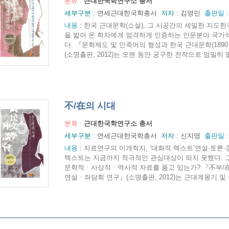
분류 :
근대한국학연구소 총서
세부구분 :
연세근대한국학총서
저자 :
김영민
출판일 
내용
:
한국 근대문학(소설), 그 시공간의 세밀한 지도
을 밟아 온 학자에게 엄격하게 인증하는 인문분야 국가석
다. 『문학제도 및 민족어의 형성과 한국 근대문학(1890
(소명출판, 2012)는 오랜 동안 궁구한 전작으로 엄밀히 말
不/在의 시대
분류 :
근대한국학연구소 총서
세부구분 :
연세근대한국학총서
저자 :
신지영
출판일 
내용
:
자료연구의 미개척지, ‘대화적 텍스트’연설·토론·
텍스트는 지금까지 적극적인 관심대상이 되지 못했다. 
문학적ㆍ사상적ㆍ역사적 자료를 품고 있는가? 『不부/
연설ㆍ좌담회 연구』(소명출판, 2012)는 근대계몽기 및 식