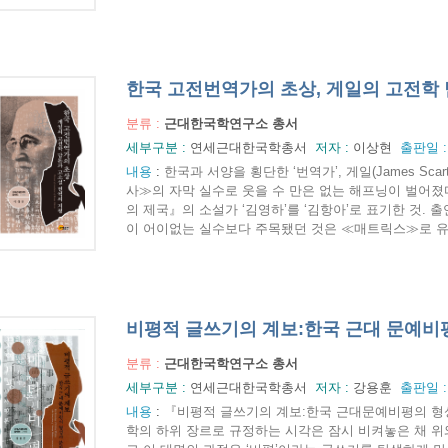
한국 고전번역가의 초상, 게일의 고전학
분류 :
근대한국학연구소 총서
세부구분 :
연세근대한국학총서
저자 :
이상현
출판일 
내용
:
한국과 서양을 횡단한 ‘번역가’, 게일(James Sca
사≫의 자막 실수로 웃을 수 만은 없는 해프닝이 벌어졌다
의 제국』의 소설가 ‘김영하’를 ‘김항아’로 표기한 것.
이 어이없는 실수보다 주목됐던 것은 ≪매트릭스≫로 유명
비평적 글쓰기의 계보:한국 근대 문예비
분류 :
근대한국학연구소 총서
세부구분 :
연세근대한국학총서
저자 :
강용훈
출판일 
내용
:
『비평적 글쓰기의 계보:한국 근대문예비평의 형성과 
학의 하위 장르로 규정하는 시각은 잠시 비켜놓은 채 위