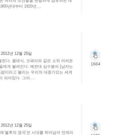
만든 역사적 조건들을 면밀하게 검토하는 데
0년대부터 1920년....
:
2012년 12월 25일
불린다. 클래식, 오페라와 같은 소위 어려운
1664
에게 불려진다. 예컨대 심수봉의 [남자는
제 K팝이라고 불리는 우리의 대중가요는 세계
되어있다. 그러....
:
2012년 12월 25일
체‘불후의 명곡’은 시대를 뛰어넘어 언제라