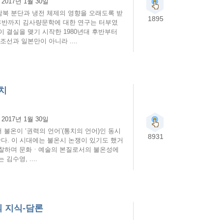
:
2017년 1월 30일
북 분단과 냉전 체제의 영향을 오래도록 받
1895
 후반까지 김사량문학에 대한 연구는 터부였
이 결실을 맺기 시작한 1980년대 후반부터
선과 일본만이 아니라 ....
치
:
2017년 1월 30일
서 불온이 ‘권력의 언어’(통치의 언어)인 동시
8931
한다. 이 시대에는 불온시 논쟁이 있기도 했거
성찰하며 문화ㆍ예술의 본질로서의 불온성에
수영, ....
 지식-담론