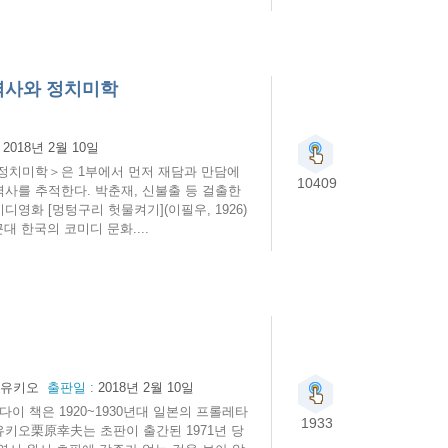
역사와 정치미학
:
2018년 2월 10일
정치미학＞은 1부에서 먼저 재담과 만담에
10409
사를 추적한다. 박춘재, 신불출 등 걸출한
영화 [멍텅구리 헛물켜기](이필우, 1926)
대 한국의 코미디 문화....
 유키오
출판일 :
2018년 2월 10일
하다이 책은 1920~1930년대 일본의 프롤레타
1933
키오栗原幸夫는 초판이 출간된 1971년 당