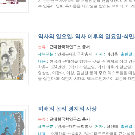
시 전문연구자가 아니라 서평신문의 편집자였다. 이 책 
수 있듯이 일반 독자들을 대상으로 발간된 책이다. 이 점
역사의 일요일, 역사 이후의 일요일-식
분류 :
근대한국학연구소 총서
세부구분 :
연세근대한국학총서
저자 :
이경훈
출판일 
내용
:
한국의 근대성을 밝히는 것을 주 과제로 삼고 
학총서 124권인 〈역사의 일요일, 역사 이후의 일요일
염상섭, 이광수, 이상, 김남천 등의 주요 텍스트들을 대
을 살핀다.왜 식민지 시대의 텍스트인가? 이 의문에 대한 답
지배의 논리 경계의 사상
분류 :
근대한국학연구소 총서
세부구분 :
연세근대한국학총서
저자 :
정선태
출판일 
내용
:
‘소재하되 소속되지 않는’ 태도로한국의 근대성을