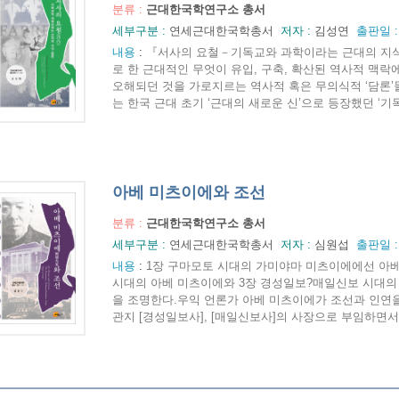
분류 :
근대한국학연구소 총서
세부구분 :
연세근대한국학총서
저자 :
김성연
출판일 
내용
:
『서사의 요철－기독교와 과학이라는 근대의 지식-
로 한 근대적인 무엇이 유입, 구축, 확산된 역사적 맥락
오해되던 것을 가로지르는 역사적 혹은 무의식적 ‘담론’
는 한국 근대 초기 ‘근대의 새로운 신’으로 등장했던 ‘기독교’
아베 미츠이에와 조선
분류 :
근대한국학연구소 총서
세부구분 :
연세근대한국학총서
저자 :
심원섭
출판일 
내용
:
1장 구마모토 시대의 가미야마 미츠이에에선 아베
시대의 아베 미츠이에와 3장 경성일보?매일신보 시대의
을 조명한다.우익 언론가 아베 미츠이에가 조선과 인연을 쌓
관지 [경성일보사], [매일신보사]의 사장으로 부임하면서 부