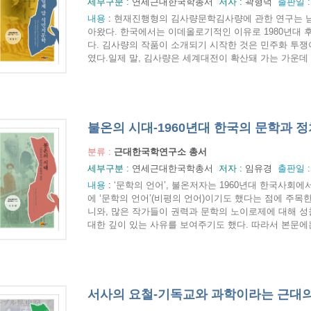
세부구분 :
연세근대한국학총서
저자 :
곽형덕
출판일 
내용
:
현재진행형의 김사량문학김사량에 관한 연구는 남
아왔다. 한국에서는 이데올로기적인 이유로 1980년대
다. 김사량의 작품이 소개되기 시작한 것은 민주화 투쟁
였다.일제 말, 김사량은 세계대전이 확산돼 가는 가운데 조
불온의 시대-1960년대 한국의 문학과 정
분류 :
근대한국학연구소 총서
세부구분 :
연세근대한국학총서
저자 :
임유경
출판일 
내용
:
‘문학의 언어’, 불온저자는 1960년대 한국사회에
에 ‘문학의 언어’(비평의 언어)이기도 했다는 점에 주목
니와, 많은 작가들이 권력과 문학의 노이로제에 대해 
대한 깊이 있는 사유를 보여주기도 했다. 따라서 본문에는 김
서사의 요철-기독교와 과학이라는 근대의