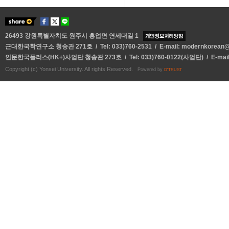
26493 강원특별자치도 원주시 흥업면 연세대길 1
근대한국학연구소 청송관 271호 / Tel: 033)760-2531 / E-mail:
modernkorean@y
인문한국플러스(HK+)사업단 청송관 273호 / Tel: 033)760-0122(사업단) / E-mai
Copyright (c) Yonsei University. All rights Reserved.
Powered by
D'TRUST