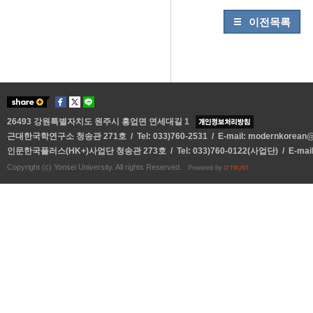
이전목록
26493 강원특별자치도 원주시 흥업면 연세대길 1
근대한국학연구소 청송관 271호 / Tel: 033)760-2531 / E-mail:
modernkorean@y
인문한국플러스(HK+)사업단 청송관 273호 / Tel: 033)760-0122(사업단) / E-mai
Copyright (c) Yonsei University. All rights Reserved.
Powered by
D'TRUST