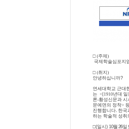
□
(
주제
)
국제
학술심포지엄
□
(
취지
)
안녕하십니까?
연세대학교 근대
는
<[1910
년대 일
론
-
황성신문과 시
문예면의 정착
>
등
진행합니다.
한국과
하는 학술적 성취
□(일시)
10
월
26
일