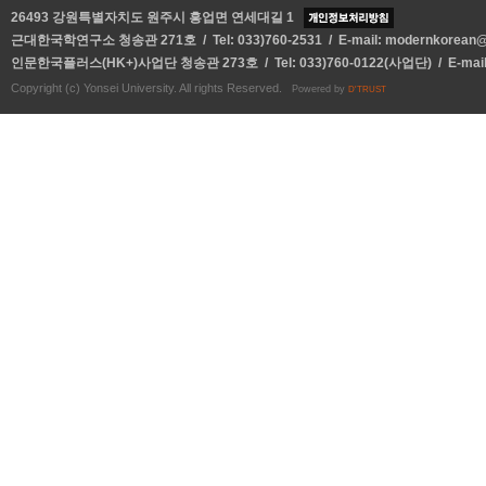
26493 강원특별자치도 원주시 흥업면 연세대길 1
근대한국학연구소 청송관 271호 / Tel: 033)760-2531 / E-mail:
modernkorean@y
인문한국플러스(HK+)사업단 청송관 273호 / Tel: 033)760-0122(사업단) / E-mai
Copyright (c) Yonsei University. All rights Reserved.
Powered by
D'TRUST