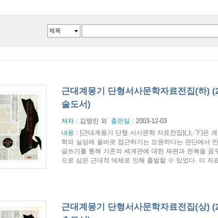
근대계몽기 단형서사문학자료전집(하) (
술도서)
저자 :
김영민 외
출판일 :
2003-12-03
내용
:
{근대계몽기 단형 서사문학 자료전집}(上·下)은
학의 실상에 올바로 접근하기는 요원하다는 판단에서 
글쓰기를 통해 기존의 세계관에 대한 재편과 전복을 꿈
으로 삼은 근대적 매체로 인해 출발할 수 있었다. 이 자료
근대계몽기 단형서사문학자료전집(상) (