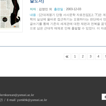
술도서)
저자 :
김영민 외
출판일 :
2003-12-03
내용
:
{근대계몽기 단형 서사문학 자료전집}(上·下)은
학의 실상에 올바로 접근하기는 요원하다는 판단에서 
글쓰기를 통해 기존의 세계관에 대한 재편과 전복을 꿈
으로 삼은 근대적 매체로 인해 출발할 수 있었다. 이 자료
1
2
3
4
ernkorean@yonsei.ac.kr
 / E-mail:
ysmkhk@yonsei.ac.kr