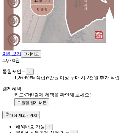
미리보기
크기비교
42,000
원
통합포인트
1,260
P
(3% 적립)
5만원 이상 구매 시 2천원 추가 적립
결제혜택
카드/간편결제 혜택을 확인해 보세요!
툴팁 열기 버튼
매장 재고 · 위치
·
해외배송 가능
·
문화비소득공제 신청 가능