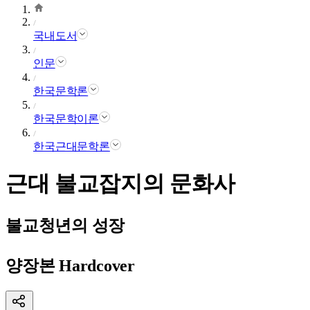
국내도서
인문
한국문학론
한국문학이론
한국근대문학론
근대 불교잡지의 문화사
불교청년의 성장
양장본 Hardcover