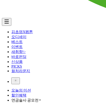
김초엽X펩톤
오디세이
베스트
이벤트
새취향✨
바로펀딩
신상품
PICKS
컬처라운지
오늘의 미션
할인혜택
연금술사 공모전