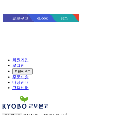
sam
eBook
교보문고
핫트랙스
바로
회원가입
로그인
회원혜택
주문배송
매장안내
고객센터