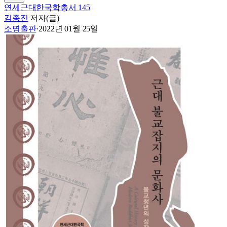
연세근대한국학총서 145
김종진
저자(글)
소명출판
·
2022년 01월 25일