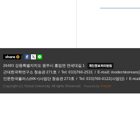
26493 강원특별자치도 원주시 흥업면 연세대길 1
근대한국학연구소 청송관 271호 / Tel: 033)760-2531 / E-mail:
modernkorean@y
인문한국플러스(HK+)사업단 청송관 273호 / Tel: 033)760-0122(사업단) / E-mai
Copyright (c) Yonsei University. All rights Reserved.
Powered by
D'TRUST