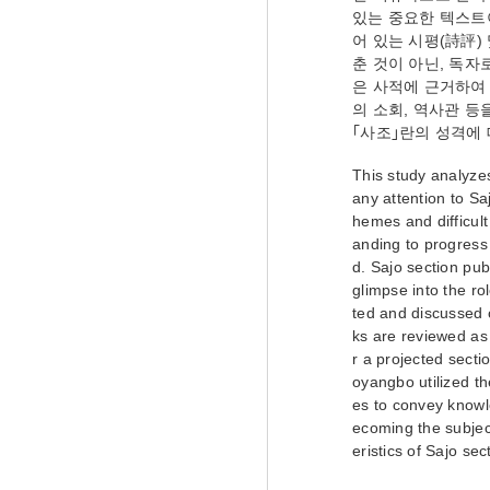
있는 중요한 텍스트이
어 있는 시평(詩評)
춘 것이 아닌, 독
은 사적에 근거하여 
의 소회, 역사관 등
｢사조｣란의 성격에
This study analyzes
any attention to Sa
hemes and difficult
anding to progres
d. Sajo section pub
glimpse into the ro
ted and discussed 
ks are reviewed as w
r a projected sectio
oyangbo utilized th
es to convey knowle
ecoming the subject 
eristics of Sajo s