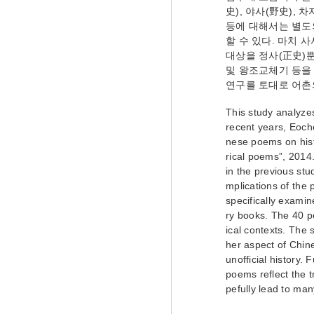
史), 야사(野史),
등에 대해서는 별도
할 수 있다. 마치 
대상을 정사(正史)뿐
및 왕조교체기 등을
연구를 토대로 어촌
This study analyze
recent years, Eocho
nese poems on hist
rical poems”, 2014.
in the previous stu
mplications of the 
specifically exami
ry books. The 40 p
ical contexts. The
her aspect of Chine
unofficial history.
poems reflect the t
pefully lead to ma