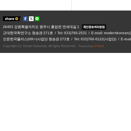
26493 강원특별자치도 원주시 흥업면 연세대길 1
근대한국학연구소 청송관 271호 / Tel: 033)760-2531 / E-mail:
modernkorean@y
인문한국플러스(HK+)사업단 청송관 273호 / Tel: 033)760-0122(사업단) / E-mai
Copyright (c) Yonsei University. All rights Reserved.
Powered by
D'TRUST