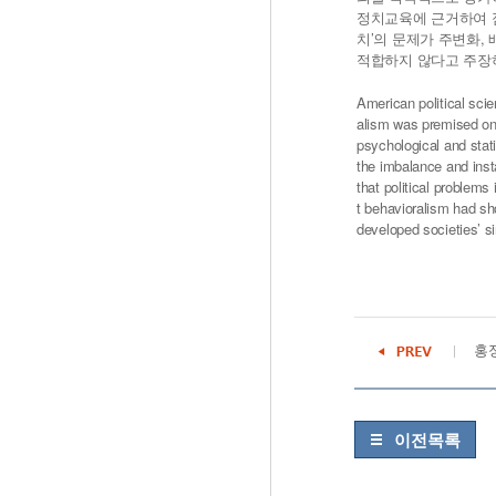
정치교육에 근거하여 점
치’의 문제가 주변화,
적합하지 않다고 주장
American political scie
alism was premised on t
psychological and stati
the imbalance and inst
that political problems
t behavioralism had sh
developed societies’ sin
홍정
이전목록