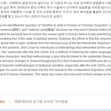
사신론』(1908)과 결정적으로 달라지는 것 가운데 하나는 바로 언어학적 방법론의 
 같은 특히 1920년대 중반 이후의 역사 서술에서 언어학적 방법론을 어떠한 방식으
한국어 계통론에 기반을 둔 것과 신채호 특유의 ‘이두식’ 한자 해석법을 활용한 것으로
관계를 맺고 있는지 역시 검토의 대상으로 삼겠다.
e-ho identified the question of “whether to write in Korean or Chinese characters” 
l essence(國粹)” and “national spirit(國魂)” because we only read Chinese history book
rative he pursued was to restore the unique spirit of Joseon before it was pollute
breaking free of the state of spiritual slavery. However, the efforts to find the uni
 faced with a major obstacle from the start because of the fact that all the historica
ve this problem, Shin Chae-ho introduced a methodology that interpreted all the na
h “Idu” especially after the mid-1920s. It is a method of restoring the native lang
ese characters. And that methodology is also directly linked to the systematic theo
he decisive changes in JoseonSanggosa(1931) from DoksaSinron(1908) was the use
d linguistic methodologies in historical narrative, especially after the mid-1920
ies he used can be divided into the one based on the comparative linguistics of th
d of Chinese characters. This study also looks into how each of them relates to Kore
1920-30년대 표기법 논의와 '국어문법'..