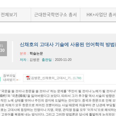
전체보기
근대한국학연구소 총서
HK+사업단 총
신채호의 고대사 기술에 사용된 언어학적 방법
21
.30
분류 :
학술논문
저자 :
김병문
출판일 :
2020-11-20
첨부파일
김병문_신채호의_고대사_기..
(1.7M)
내려받기
>
‘국문을 쓸 것이냐 한문을 쓸 것이냐’ 하는 문제를 ‘주인이 될 것이냐 노예가 될 것이
(國粹)’와 ‘국혼(國魂)’을 잃어버렸다고 보았다. 따라서 그가 추구할 역사 서술의 방
신적인 노예 상태를 벗어나 주인의 경지에 도달하는 것이었다. 중국과 한문으로 인해 
사료 자체가 모두 한문으로 씌어진 것뿐이라는 사실 때문에 처음부터 큰 난관에 부딪힐 
호는 고대사에 등장하는 인명이나 지명, 국명, 관직명 등을 모두 ‘이두식’으로 해석하
 고유어를 복원해 내는 방식이다. 그리고 그러한 방법론은 당시에 활발하게 논의되던 