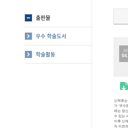
출판물
우수 학술도서
20
학술활동
04
신채호는 
가 ‘국수
에는 정
수 있는 
이후 신채
자 이전의