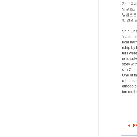
가 『독
연구초』와
방법론은 
한 연관 
Shin Cha
“nationa
rical nar
rship by 
ters were
er to sol
story wit
s in Chin
One of t
e-ho use
ethodolog
ion metho