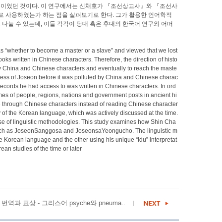
사용이었던 것이다. 이 연구에서는 신채호가 『조선상고사』와 『조선사
로 사용하였는가 하는 점을 살펴보기로 한다. 그가 활용한 언어학적
 나눌 수 있는데, 이들 각각이 당대 혹은 후대의 한국어 연구와 어떠
as “whether to become a master or a slave” and viewed that we lost
s written in Chinese characters. Therefore, the direction of histo
d by China and Chinese characters and eventually to reach the maste
queness of Joseon before it was polluted by China and Chinese charac
l records he had access to was written in Chinese characters. In ord
mes of people, regions, nations and government posts in ancient hi
uage through Chinese characters instead of reading Chinese character
ry of the Korean language, which was actively discussed at the time.
 of linguistic methodologies. This study examines how Shin Cha
s, such as JoseonSanggosa and JoseonsaYeongucho. The linguistic m
e Korean language and the other using his unique “Idu” interpretat
an studies of the time or later
번역과 표상 - 그리스어 psyche와 pneuma..