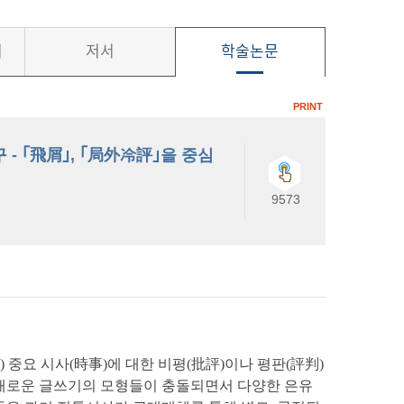
서
저서
학술논문
PRINT
구 - ｢飛屑｣, ｢局外冷評｣을 중심
9573
) 중요 시사(時事)에 대한 비평(批評)이나 평판(評判)
 새로운 글쓰기의 모형들이 충돌되면서 다양한 은유