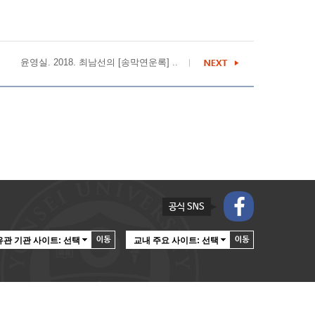
윤영실. 2018. 최남선의 [송막연운록] ..