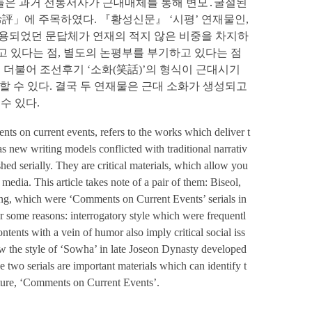
물들은 과거 전통서사가 근대매체를 통해 변모․굴절된
評」에 주목하였다. 『황성신문』 ‘시평’ 연재물인,
활용되었던 문답체가 연재의 적지 않은 비중을 차지하
고 있다는 점, 별도의 논평부를 부기하고 있다는 점
. 더불어 조선후기 ‘소화(笑話)’의 형식이 근대시기
 수 있다. 결국 두 연재물은 근대 소화가 생성되고
수 있다.
s on current events, refers to the works which deliver t
s new writing models conflicted with traditional narrativ
d serially. They are critical materials, which allow you
edia. This article takes note of a pair of them: Biseol,
, which were ‘Comments on Current Events’ serials in
some reasons: interrogatory style which were frequentl
ontents with a vein of humor also imply critical social iss
w the style of ‘Sowha’ in late Joseon Dynasty developed
 two serials are important materials which can identify t
ature, ‘Comments on Current Events’.