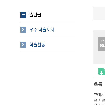
출판물
우수 학술도서
20
학술활동
05
초록
근대시기
을 서