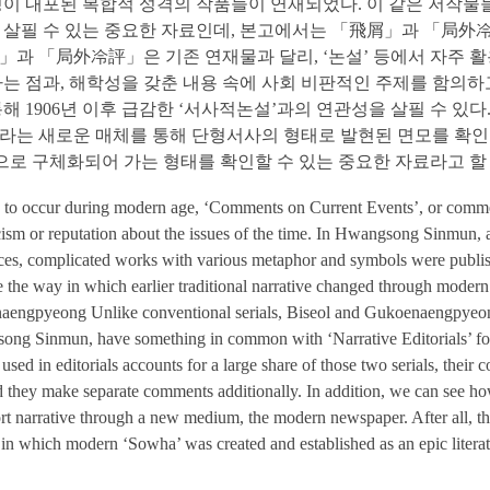
징이 내포된 복합적 성격의 작품들이 연재되었다. 이 같은 저작
 살필 수 있는 중요한 자료인데, 본고에서는 「飛屑」과 「局外冷
」과 「局外冷評」은 기존 연재물과 달리, ‘논설’ 등에서 자주 
다는 점과, 해학성을 갖춘 내용 속에 사회 비판적인 주제를 함의하
해 1906년 이후 급감한 ‘서사적논설’과의 연관성을 살필 수 있다
라는 새로운 매체를 통해 단형서사의 형태로 발현된 면모를 확인할
’으로 구체화되어 가는 형태를 확인할 수 있는 중요한 자료라고 할 
g to occur during modern age, ‘Comments on Current Events’, or comment
icism or reputation about the issues of the time. In Hwangsong Sinmun, a
ices, complicated works with various metaphor and symbols were publishe
e the way in which earlier traditional narrative changed through modern m
engpyeong Unlike conventional serials, Biseol and Gukoenaengpyeong
ng Sinmun, have something in common with ‘Narrative Editorials’ for 
used in editorials accounts for a large share of those two serials, their c
d they make separate comments additionally. In addition, we can see ho
ort narrative through a new medium, the modern newspaper. After all, the
in which modern ‘Sowha’ was created and established as an epic liter