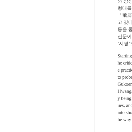
와 상
형태를
「飛屑
고 있
등을 통
신문이
‘시평
Startin
he crit
e pract
to prob
Gukoena
Hwangso
y being 
ues, an
into sh
he way 