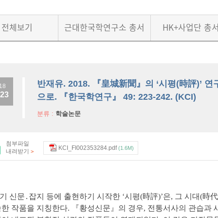
전체보기
근대한국학연구소 총서
HK+사업단 총
반재유. 2018. 『皇城新聞』의 ‘시평(時評)’ 연
18
.23
으로. 『한국학연구』 49: 223-242. (KCI)
분류 :
학술논문
첨부파일
KCI_FI002353284.pdf
(1.6M)
내려받기
>
 신문․잡지 등에 출현하기 시작한 ‘시평(時評)’은, 그 시대(時代
술한 작품을 지칭한다. 『황성신문』의 경우, 전통서사의 관습과