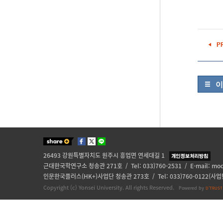
이
26493 강원특별자치도 원주시 흥업면 연세대길 1
근대한국학연구소 청송관 271호 / Tel: 033)760-2531 / E-mail:
mod
인문한국플러스(HK+)사업단 청송관 273호 / Tel: 033)760-0122(사업단)
Copyright (c) Yonsei University. All rights Reserved.
Powered by
D'TRUST