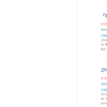
『
분류
저자
내용
근대
의 
6년
근
분류
저자
내용
이다
에 
어서