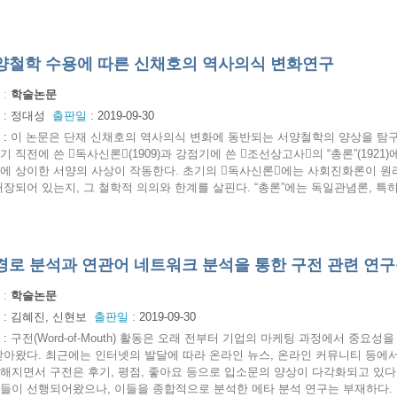
양철학 수용에 따른 신채호의 역사의식 변화연구
 :
학술논문
 :
정대성
출판일 :
2019-09-30
:
이 논문은 단재 신채호의 역사의식 변화에 동반되는 서양철학의 양상을 탐
기 직전에 쓴 독사신론(1909)과 강점기에 쓴 조선상고사의 “총론”(192
에 상이한 서양의 사상이 작동한다. 초기의 독사신론에는 사회진화론이 원
내장되어 있는지, 그 철학적 의의와 한계를 살핀다. “총론”에는 독일관념론, 특히 
경로 분석과 연관어 네트워크 분석을 통한 구전 관련 연
 :
학술논문
 :
김혜진, 신현보
출판일 :
2019-09-30
:
구전(Word-of-Mouth) 활동은 오래 전부터 기업의 마케팅 과정에서 중요
받아왔다. 최근에는 인터넷의 발달에 따라 온라인 뉴스, 온라인 커뮤니티 등에
해지면서 구전은 후기, 평점, 좋아요 등으로 입소문의 양상이 다각화되고 있다
들이 선행되어왔으나, 이들을 종합적으로 분석한 메타 분석 연구는 부재하다. 본