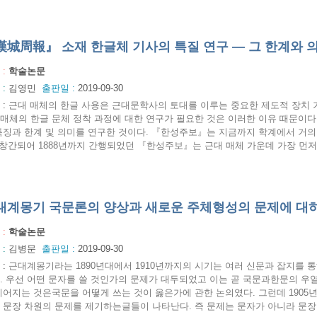
漢城周報』 소재 한글체 기사의 특질 연구 ― 그 한계와 
 :
학술논문
 :
김영민
출판일 :
2019-09-30
:
근대 매체의 한글 사용은 근대문학사의 토대를 이루는 중요한 제도적 장치 
매체의 한글 문체 정착 과정에 대한 연구가 필요한 것은 이러한 이유 때문이다
특징과 한계 및 의미를 연구한 것이다. 『한성주보』는 지금까지 학계에서 거의 주
 창간되어 1888년까지 간행되었던 『한성주보』는 근대 매체 가운데 가장 먼저 
대계몽기 국문론의 양상과 새로운 주체형성의 문제에 대
 :
학술논문
 :
김병문
출판일 :
2019-09-30
:
근대계몽기라는 1890년대에서 1910년까지의 시기는 여러 신문과 잡지를 통
. 우선 어떤 문자를 쓸 것인가의 문제가 대두되었고 이는 곧 국문과한문의 우열
이어지는 것은국문을 어떻게 쓰는 것이 옳은가에 관한 논의였다. 그런데 1905
 문장 차원의 문제를 제기하는글들이 나타난다. 즉 문제는 문자가 아니라 문장이라