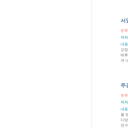
서
분류
저자
내용
강점
배후
게 
주
분류
저자
내용
을 
다양
연구