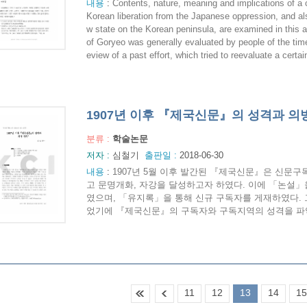
내용
:
Contents, nature, meaning and implications of a c
Korean liberation from the Japanese oppression, and also
w state on the Korean peninsula, are examined in this ar
of Goryeo was generally evaluated by people of the time.
eview of a past effort, which tried to reevaluate a certain
1907년 이후 『제국신문』의 성격과 의
분류 :
학술논문
저자 :
심철기
출판일 :
2018-06-30
내용
:
1907년 5월 이후 발간된 『제국신문』은 신문구
고 문명개화, 자강을 달성하고자 하였다. 이에 「논설」
였으며, 「유지록」을 통해 신규 구독자를 게재하였다.
었기에 『제국신문』의 구독자와 구독지역의 성격을 파악할
11
12
13
14
15