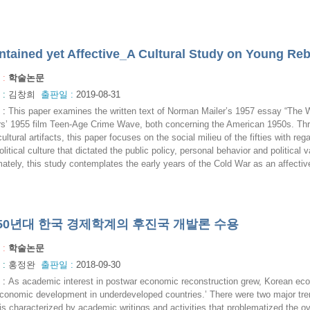
ntained yet Affective_A Cultural Study on Young Reb
 :
학술논문
 :
김창희
출판일 :
2019-08-31
:
This paper examines the written text of Norman Mailer’s 1957 essay “The W
s’ 1955 film Teen-Age Crime Wave, both concerning the American 1950s. Thro
cultural artifacts, this paper focuses on the social milieu of the fifties with re
political culture that dictated the public policy, personal behavior and political 
mately, this study contemplates the early years of the Cold War as an affectiv
950년대 한국 경제학계의 후진국 개발론 수용
 :
학술논문
 :
홍정완
출판일 :
2018-09-30
:
As academic interest in postwar economic reconstruction grew, Korean eco
conomic development in underdeveloped countries.’ There were two major trend
is characterized by academic writings and activities that problematized the ov