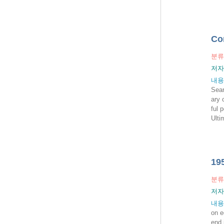
Co
분류
저자
내용
Sear
ary 
ful 
Ulti
1
분류
저자
내용
on e
end 