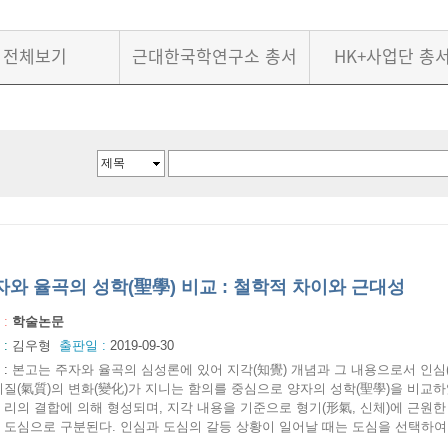
전체보기
근대한국학연구소 총서
HK+사업단 총
자와 율곡의 성학(聖學) 비교 : 철학적 차이와 근대성
 :
학술논문
 :
김우형
출판일 :
2019-09-30
:
본고는 주자와 율곡의 심성론에 있어 지각(知覺) 개념과 그 내용으로서 인심(
기질(氣質)의 변화(變化)가 지니는 함의를 중심으로 양자의 성학(聖學)을 비교
 리의 결합에 의해 형성되며, 지각 내용을 기준으로 형기(形氣, 신체)에 근원한
 도심으로 구분된다. 인심과 도심의 갈등 상황이 일어날 때는 도심을 선택하여 인