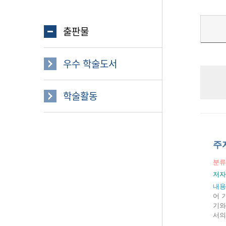
출판물
우수 학술도서
학술활동
주
분류
저자
내용
어 
기와
서의