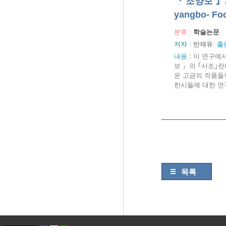
『 조양보 』의 
yangbo- Foc
분류 :
학술논문
저자 :
반재유
출
내용
:
이 연구에
보 』의 ｢사조｣
운 고금의 작품들
한시들에 대한 연
목록