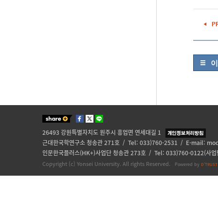
이
26493 강원특별자치도 원주시 흥업면 연세대길 1
근대한국학연구소 청송관 271호 / Tel: 033)760-2531 / E-mail:
mod
인문한국플러스(HK+)사업단 청송관 273호 / Tel: 033)760-0122(사업단)
Copyright (c) Yonsei University. All rights Reserved.
Powered by
D'TRUST